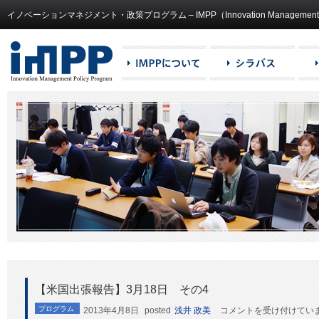
イノベーションマネジメント・政策プログラム – IMPP（Innovation Management and
【米国出張報告】3月18日 その4
【米
プログラム
2013年4月8日
posted
浅井 政美
コメントを受け付けてい