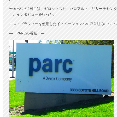
国
出
米国出張の4日目は、ゼロックス社 パロアルト リサーチセンター （
張
し、インタビューを行った。
報
告】
エスノグラフィーを使用したイノベーションへの取り組みについ
3
月
― PARCの看板 ―
18
日
そ
の
4
は