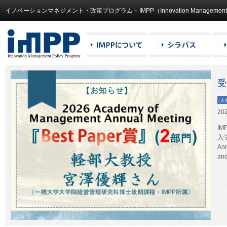
イノベーションマネジメント・政策プログラム – IMPP（Innovation Management and
受
人
202
I
入学
An
and