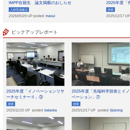
IMPP在籍生 論文掲載のおしらせ
2025年度
人材育成拠点
授業
2026/05/29 UP
posted
masui
2025/12/17 UP
ピックアップレポート
2025年度「イノベーションリサ
2025年度「先端科学技術とイノ
ーチセミナーⅡ」③
ベーション」⑦
授業
授業
2025/11/15 UP
posted
kataoka
2025/12/17 UP
posted
lijiarong