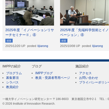
2025年度「イノベーションリサ
2025年度「先端科学技術とイノ
ーチセミナーⅡ」④
ベーション」④
授業
授業
2025/12/20 UP
posted
lijiarong
2025/10/08 UP
posted
lijiarong
IMPPの紹介
ブログ
施設紹介
プログラム
IMPPブログ
アクセス
募集要項
教員・受講者専用ページ
お問い合わせ
シラバス
プライバシーポリシ
教員紹介
一橋大学イノベーション研究センター 〒186-8603 東京都国立市中2-1 TEL：042-
© 2026 Institute of Innovation Research.