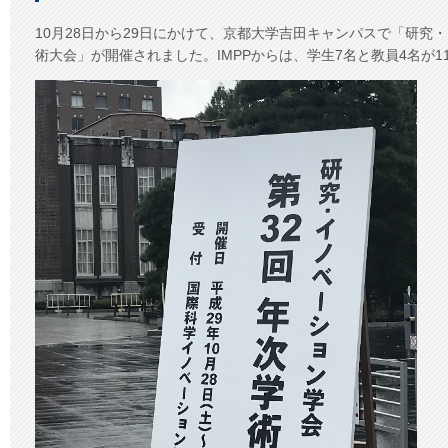
報
告】
10月28日から29日にかけて、京都大学吉田キャンパスで「研究
研
術大会」が開催されました。IMPPからは、学生7名と教員4名が
究・
イ
ノ
ベ
ー
シ
ョ
ン
学
会
第
32
回
年
次
学
術
大
会
は