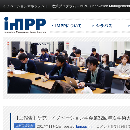
イノベーションマネジメント・政策プログラム – IMPP（Innovation Management and
【ご報告】研究・イノベーション学会第32回年次学術
【ご
人材育成拠点
2017年11月1日
posted
taniguchiir
コメントを受け付け