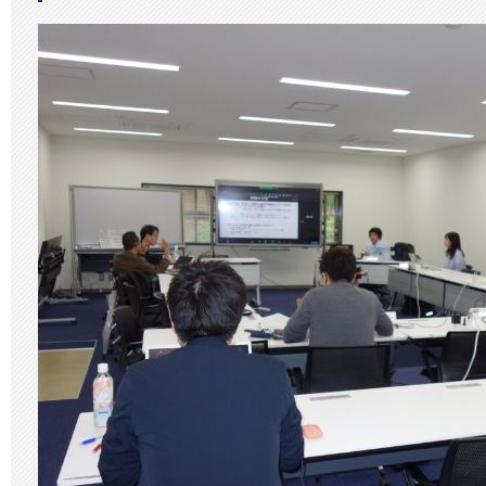
年
度
「イ
ノ
ベ
ー
シ
ョ
ン
リ
サ
ー
チ
セ
ミ
ナ
ー
Ⅰ」
②
は