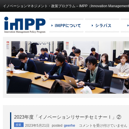
イノベーションマネジメント・政策プログラム – IMPP（Innovation Management and
2023年度「イノベーションリサーチセミナーⅠ」②
2023
授業
2023年5月21日
posted
geerhe
コメントを受け付けていません