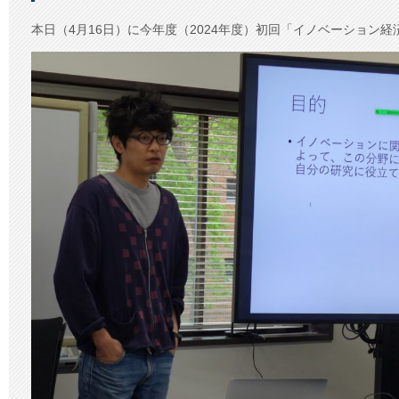
年
度
本日（4月16日）に今年度（2024年度）初回「イノベーション
「イ
ノ
ベ
ー
シ
ョ
ン
経
済
特
論」
開
講
は