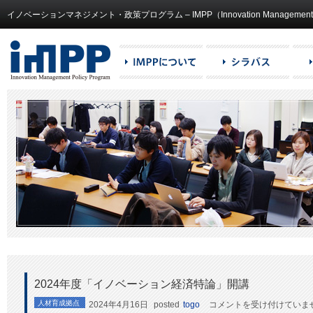
イノベーションマネジメント・政策プログラム – IMPP（Innovation Management and
2024年度「イノベーション経済特論」開講
2024
人材育成拠点
2024年4月16日
posted
togo
コメントを受け付けていま