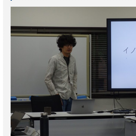
年
度
「イ
ノ
ベ
ー
シ
ョ
ン
と
経
営・
経
済・
政
策」
⑥
は