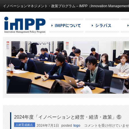
イノベーションマネジメント・政策プログラム – IMPP（Innovation Management and
2024年度「イノベーションと経営・経済・政策」⑥
2024
人材育成拠点
2024年7月1日
posted
togo
コメントを受け付けていませ