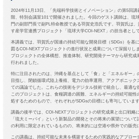
年
度
2024年11月13日、「先端科学技術とイノベーション」の第5回
「先
階、特別会議室101で開催されました。今回のゲスト講師は、琉
端
技
門の副部門長で副PL特命教授である羽賀史浩氏です。羽賀氏は、
術
す産学官連携プロジェクト「琉球大学COI-NEXT」の担当者とし
と
イ
本講義では、羽賀氏が国連の持続可能な開発目標（SDGs）を基
ノ
図るCOI-NEXTプロジェクトの進行状況と成果について深掘り
ベ
プロジェクトの全体構想、推進体制、研究開発テーマから研究成
ー
行われました。
シ
ョ
特に注目されたのは、沖縄を基点として「食」と「エネルギー」
ン」
⑤
目指し、閉鎖循環式陸上養殖、電力の効率運用、アクアポニック
は
ての議論でした。これらの技術をデジタル技術で統合し、最適な
このプロジェクトは、食糧調達の困難、エネルギーの持続可能性
処するためのもので、それぞれがSDGsの目標にも寄与していま
講義の後半では、COI-NEXTプロジェクトの研究成果と出口戦
「琉大ミーバイ」という新製品の開発とその将来の展望について
の利用に限定されているものの、将来的には空港や県外での販売に
この講義は、持続可能な未来を構築するための実践的なアプロー