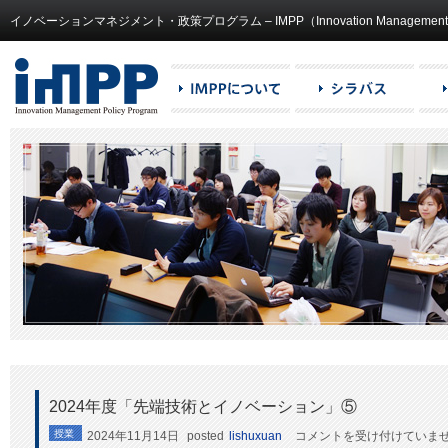
イノベーションマネジメント・政策プログラム – IMPP（Innovation Management and
2024年度「先端技術とイノベーション」⑤
2024
授業
2024年11月14日
posted
lishuxuan
コメントを受け付けていま