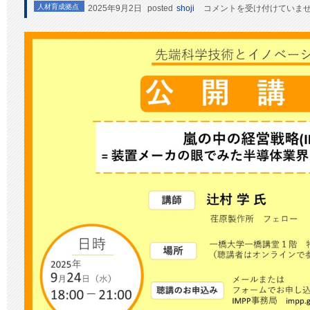
【終
人材育成拠点
2025年9月2日
posted
shoji
コメントを受け付けていま
了
し
ま
し
た】
2025
年
9
月
24
日
第
2
回
「先
端
科
学
技
術
と
イ
ノ
ベ