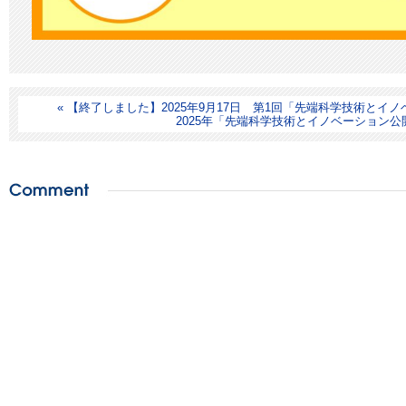
ー
シ
ョ
ン」
公
開
« 【終了しました】2025年9月17日 第1回「先端科学技術と
講
2025年「先端科学技術とイノベーション公
義
の
お
知
ら
せ
は