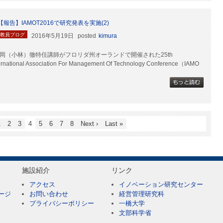
【報告】IAMOT2016で研究発表を実施(2)
教員ブログ
2016年5月19日
posted
kimura
岡（小林）徹特任講師がフロリダ州オーランドで開催された25th
ernational Association For Management Of Technology Conference（IAMO
1
2
3
4
5
6
7
8
Next ›
Last »
施設紹介
リンク
アクセス
イノベーション研究センター
ージ
お問い合わせ
経営管理研究科
プライバシーポリシー
一橋大学
文部科学省