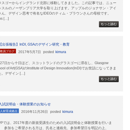
ラスゴーからイングランド北部に移動してきました。この記事では、ニュー
ッスルのノーザンブリア大学を取り上げます。アップルのジョナサン・アイ
さん、デザイン思考で有名なIDEOのティム・ブラウンさんの母校です。
s […]
【出張報告】InDI, GSAのデザイン研究・教育
教員ブログ
2017年5月7日
posted
kimura
月27日から十日ほど、スコットランドのグラスゴーに滞在し、Glasgow
hool of Art(GSA)のInstitute of Design Innovation(InDI)でお世話になってきま
た。デザイン […]
入試説明会・体験授業のお知らせ
人材育成拠点
2016年11月26日
posted
kimura
MPPでは、2017年度の新規受講生のための入試説明会と体験授業を行いま
。 参加をご希望される方は、氏名と連絡先、参加希望日を明記の上、