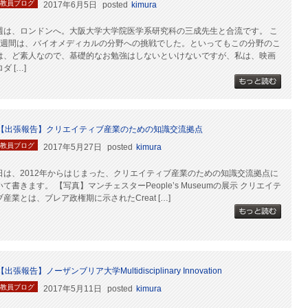
教員ブログ
2017年6月5日
posted
kimura
週は、ロンドンへ。大阪大学大学院医学系研究科の三成先生と合流です。 こ
1週間は、バイオメディカルの分野への挑戦でした。といってもこの分野のこ
は、ど素人なので、基礎的なお勉強はしないといけないですが、私は、映画
ダ […]
【出張報告】クリエイティブ産業のための知識交流拠点
教員ブログ
2017年5月27日
posted
kimura
日は、2012年からはじまった、クリエイティブ産業のための知識交流拠点に
いて書きます。 【写真】マンチェスターPeople’s Museumの展示 クリエイテ
ブ産業とは、ブレア政権期に示されたCreat […]
【出張報告】ノーザンブリア大学Multidisciplinary Innovation
教員ブログ
2017年5月11日
posted
kimura