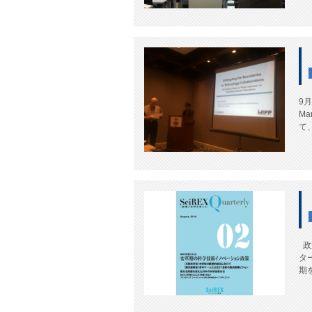
9月
Ma
て、
政
ター
期