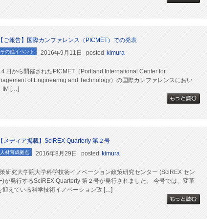
【ご報告】国際カンファレンス（PICMET）での発表
その他イベント
2016年9月11日
posted
kimura
４日から開催されたPICMET（Portland International Center for
nagement of Engineering and Technology）の国際カンファレンスにおい
IM […]
【メディア掲載】SciREX Quarterly 第２号
人材育成拠点
2016年8月29日
posted
kimura
策研究大学院大学科学技術イノベーション政策研究センター (SciREX セン
)が発行するSciREX Quarterly 第２号が発行されました。 今号では、変革
を迎えている科学技術イノベーション政 […]