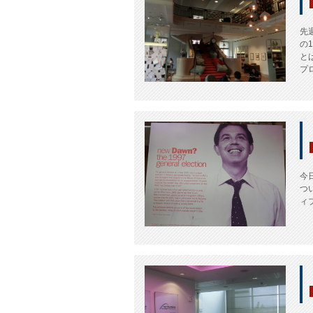
先
の
と
プロ
今
つ
ィ