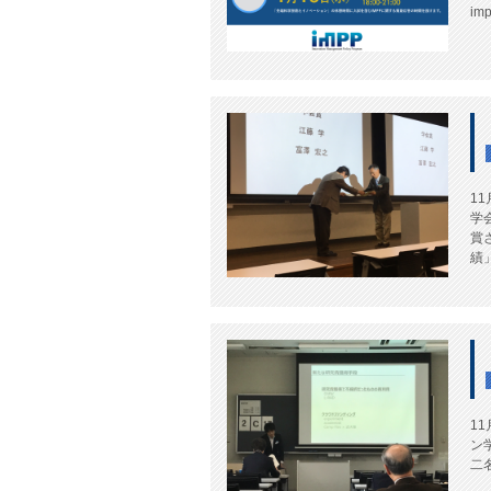
im
1
学
賞
績」
1
ン
二