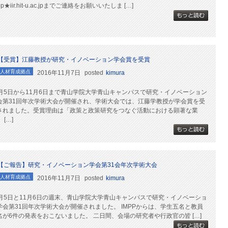
pp★iir.hit-u.ac.jpまでご連絡をお願いいたしま […]
【受賞】江藤教授が研究・イノベーション学会賞を受賞
人材育成拠点
2016年11月7日
posted
kimura
1月5日から11月6日まで青山学院大学青山キャンパスで研究・イノベーション
会第31回年次学術大会が開催され、学術大会では、江藤学教授が学会賞を受
されました。受賞理由は「政策と政策研究をつなぐ活動における顕著な業
 […]
【ご報告】研究・イノベーション学会第31会年次学術大会
人材育成拠点
2016年11月7日
posted
kimura
1月5日と11月6日の週末、青山学院大学青山キャンパスで研究・イノベーショ
学会第31回年次学術大会が開催されました。 IMPPからは、学生五名と教員
名が6件の発表をおこないました。 二日間、会場の研究者や行政官の皆 […]