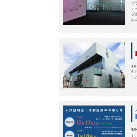
グ
カ
ブ
&nb
4
Sc
し
I
す