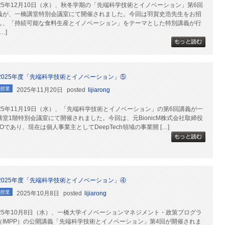
025年12月10日（水）、秋冬学期の「先端科学技術とイノベーション」第6回
義が、一橋講堂特別会議室にて開催されました。今回は羽賀史浩先生をお招
し、「持続可能な食料生産とイノベーション」をテーマとした特別講義が行
[…]
2025年度「先端科学技術とイノベーション」⑤
授業
2025年11月20日
posted
lijiarong
025年11月19日（水）、「先端科学技術とイノベーション」の第6回講義が一
講堂1階特別会議室にて開催されました。今回は、元BionicM株式会社取締役
OOであり、現在は個人事業主としてDeepTech領域の事業開 […]
2025年度「先端科学技術とイノベーション」④
授業
2025年10月8日
posted
lijiarong
025年10月8日（水）、一橋大学イノベーションマネジメント・政策プログラ
（IMPP）の公開講義「先端科学技術とイノベーション」第4回が開催されま