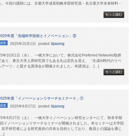
た。今回の講師には、京都大学成長戦略本部研究員・名古屋大学未来材料・
2025年度「先端科学技術とイノベーション」③
授業
2025年10月1日
posted
lijiarong
25年10月1日（水）、一橋大学において、株式会社Preferred Networks取締
であり、東京大学上席研究員でもある丸山宏氏を迎え、「生成AI時代のリベ
ルアーツ」と題する講演会が開催されました。本講演は、 […]
2025年度「イノベーションリサーチセミナーⅡ」①
授業
2025年9月27日
posted
lijiarong
025年9月27日（土）、一橋大学イノベーション研究センターにて、秋冬学期
1回イノベーションリサーチセミナーが開催されました。本セミナーは大学院
・若手研究者による研究進捗の共有を目的としており、教員との議論を通じ
[…]