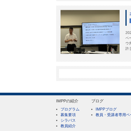
2
ベ
ウ
許 
IMPPの紹介
ブログ
プログラム
IMPPブログ
募集要項
教員・受講者専用ペ
シラバス
教員紹介