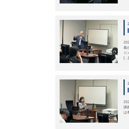
2
義
ジ
[…]
2
講
は