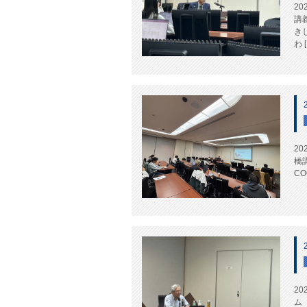
2
講
き
わ 
2
橋
C
2
ム