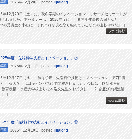
授業
2025年12月20日
posted
lijiarong
025年12月20日（土）に、秋冬学期のイノベーション・リサーチセミナーⅡが
催されました。本セミナーは、2025年度における本学年最後の回となり、
MPPの受講生を中心に、それぞれが現在取り組んでいる研究の進捗や構想 […]
2025年度「先端科学技術とイノベーション」⑦
授業
2025年12月17日
posted
lijiarong
025年12月17日（水）、秋冬学期「先端科学技術とイノベーション」第7回講
が、一橋大学千代田キャンパスにて開催されました。今回は、国研水産研
・教育機構・水産大学校より松本浩文先生をお招きし、「沖合底びき網漁業
 […]
2025年度「先端科学技術とイノベーション」⑥
授業
2025年12月10日
posted
lijiarong