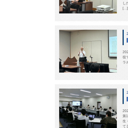
し
[…]
20
役
ラ
2
第
生
て 