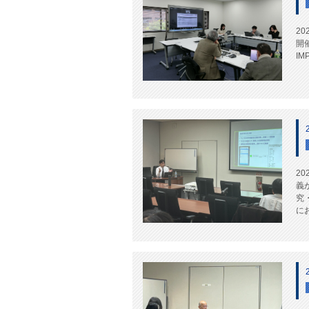
2
開
I
2
義
究
にお