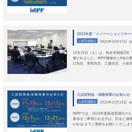
2022年度「イノベーションリサー
人材育成拠点
2022年10月17日
p
10月15日（土）は、秋冬学期第2回
催されました。IMPP履修生と8名
口先生、青島先生、江藤先生、小泉先生
入試説明会・体験授業のお知らせ
人材育成拠点
2022年10月13日
p
IMPPでは、2023年度新規受講生
参加をご希望される方は、氏名と連絡先、参
u.ac.jp までご連絡をお願いいたしま