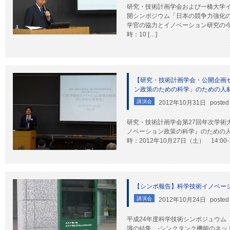
研究・技術計画学会および一橋大学
開シンポジウム「日本の競争力強化の
学官の協力とイノベーション研究の今
時：10 […]
【研究・技術計画学会・公開企画
ン政策のための科学」のための人
講演会
2012年10月31日
posted
研究・技術計画学会第27回年次学術
ノベーション政策の科学』のための人
時：2012年10月27日（土） 14:00-
【シンポ報告】科学技術イノベー
講演会
2012年10月24日
posted
平成24年度科学技術シンポジュウム
識の結集 -シンクタンク機能のネッ