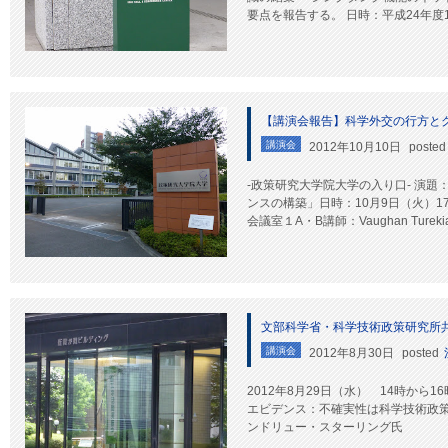
要点を報告する。 日時：平成24年度10月
【講演会報告】科学外交の行方と
講演会
2012年10月10日
posted
-政策研究大学院大学の入り口- 演
ンスの構築」日時：10月9日（火）17
会議室１A・B講師：Vaughan Turekia
文部科学省・科学技術政策研究所
講演会
2012年8月30日
posted
2012年8月29日（水） 14時から
エビデンス：不確実性は科学技術政策
ンドリュー・スターリング氏 英