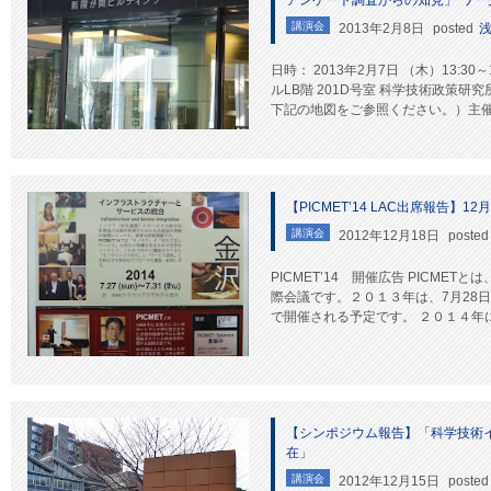
アンケート調査からの知見」 ワー
講演会
2013年2月8日
posted
浅
日時： 2013年2月7日 （木）13:30～
ルLB階 201D号室 科学技術政策研
下記の地図をご参照ください。）主催： 
【PICMET’14 LAC出席報告】1
講演会
2012年12月18日
posted
PICMET’14 開催広告 PICME
際会議です。２０１３年は、7月28日
で開催される予定です。 ２０１４年に
【シンポジウム報告】「科学技術
在」
講演会
2012年12月15日
posted