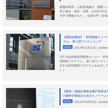
基盤的研究・人材育成拠点 国際シ
究の過去・現在・未来」が2012年12月
大学で開催された。 ‐会場の門‐ ‐会場の
【講演会報告】「科学技術イノベ
ラム」 第１回ワークショップ
講演会
2012年12月13日
posted
JST 社会技術研究開発センター「科
究開発プログラム」 第１回ワークシ
与する研究開発プログラムをめざして
[…]
【研究・技術計画学会第27回年
の競争力強化のためのイノベーシ
講演会
2012年10月31日
posted