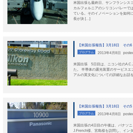
米国出張も最終日、サンフランシスコ
カルフォルニアのシリコンバレーで
ている。そのイノベーションを如何
長が決 […]
【米国出張報告】3月18日 その6
プログラム
2013年4月8日
poste
米国出張 5日目は、ニコン社のA.C.
た。 半導体の露光装置のサービスエ
アルの英文化についての詳細なお話を聞
【米国出張報告】3月18日 その5
プログラム
2013年4月8日
poste
米国出張の4日目の午後は、パナソニックのR&
J.French様、宮島様を訪問し、イ