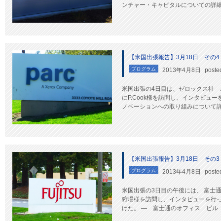
ンチャー・キャピタルについての詳細な
【米国出張報告】3月18日 その4
プログラム
2013年4月8日
poste
米国出張の4日目は、ゼロックス社 
にP.Cook様を訪問し、インタビュ
ノベーションへの取り組みについて詳細
【米国出張報告】3月18日 その3
プログラム
2013年4月8日
poste
米国出張の3日目の午後には、 富士
狩場様を訪問し、インタビューを行っ
けた。 ― 富士通のオフィス ビ