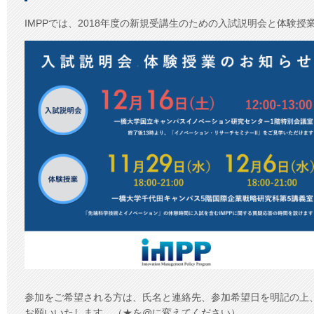
試
説
IMPPでは、2018年度の新規受講生のための入試説明会と体験授
明
会・
体
験
授
業
の
お
知
ら
せ
は
参加をご希望される方は、氏名と連絡先、参加希望日を明記の上、impp★ii
お願いいたします。（★を@に変えてください）