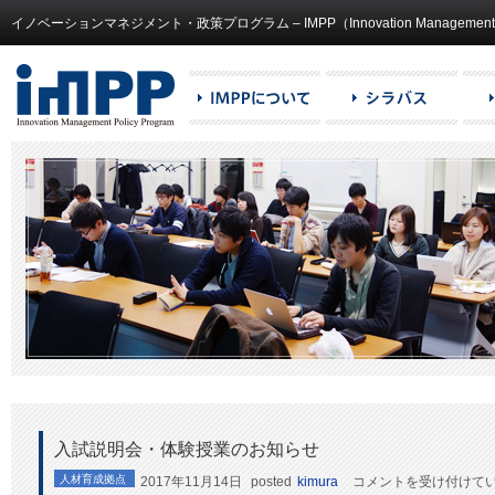
イノベーションマネジメント・政策プログラム – IMPP（Innovation Management and
入試説明会・体験授業のお知らせ
入
人材育成拠点
2017年11月14日
posted
kimura
コメントを受け付けて