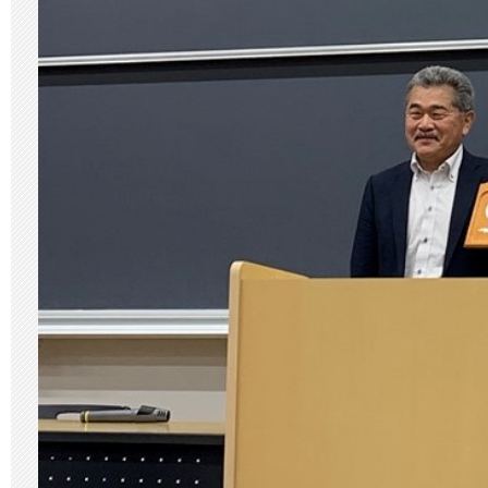
（論
文
部
門）
を
受
賞！
は