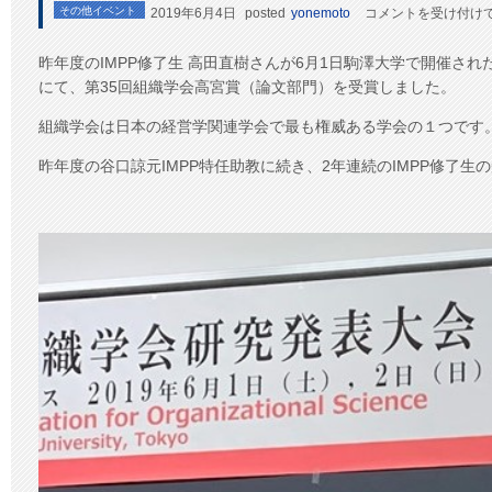
高
その他イベント
2019年6月4日
posted
yonemoto
コメントを受け付け
田
直
昨年度のIMPP修了生 高田直樹さんが6月1日駒澤大学で開催され
樹
にて、第35回組織学会高宮賞（論文部門）を受賞しました。
さ
ん
組織学会は日本の経営学関連学会で最も権威ある学会の１つです
（平
成
昨年度の谷口諒元IMPP特任助教に続き、2年連続のIMPP修了生
30
年
度
IMPP
修
了）
が
第
35
回
組
織
学
会
高
宮
賞